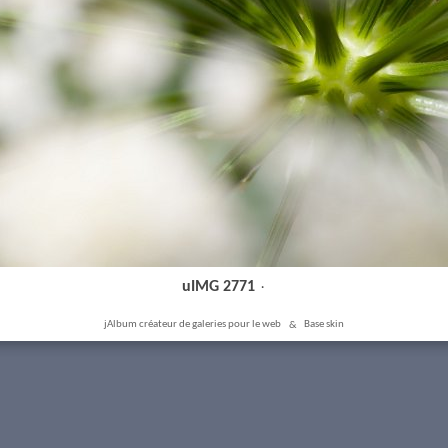
uIMG 2771
·
jAlbum créateur de galeries pour le web
&
Base skin