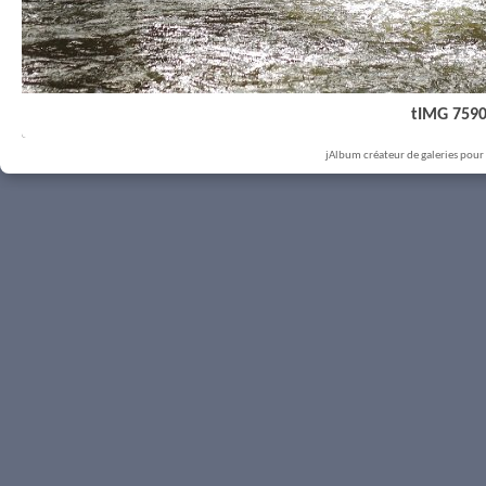
tIMG 759
jAlbum créateur de galeries pour